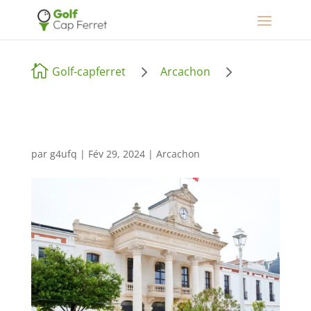
5
5

Golf-capferret
Arcachon
par
g4ufq
|
Fév 29, 2024
|
Arcachon