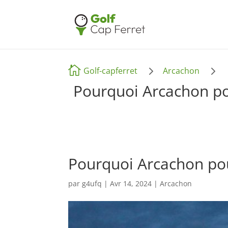
5
5

Golf-capferret
Arcachon
Pourquoi Arcachon pou
Pourquoi Arcachon pou
par
g4ufq
|
Avr 14, 2024
|
Arcachon