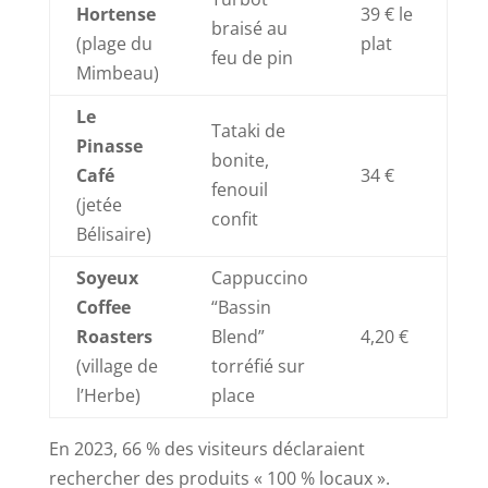
Hortense
39 € le
braisé au
(plage du
plat
feu de pin
Mimbeau)
Le
Tataki de
Pinasse
bonite,
Café
34 €
fenouil
(jetée
confit
Bélisaire)
Soyeux
Cappuccino
Coffee
“Bassin
Roasters
Blend”
4,20 €
(village de
torréfié sur
l’Herbe)
place
En 2023, 66 % des visiteurs déclaraient
rechercher des produits « 100 % locaux ».